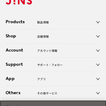
Products
製品情報
メガネ
Shop
店舗情報
サングラス
レンズ
店舗
コンタクトレンズ
Account
アカウント情報
オンラインショップ
老眼鏡
キッズ
マイページ／ログイン
Support
アクセサリー
サポート・フォロー
ログアウト
LINE公式アカウント
お知らせ
App
アプリ
よくあるご質問
ご利用ガイド
JINSアプリ
お問い合わせ
Others
その他サービス
3D WEB試着