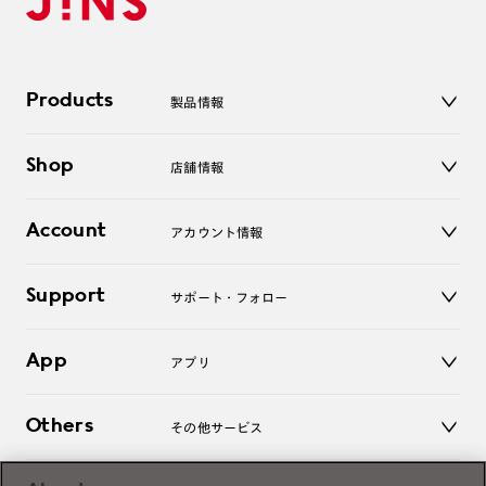
Products
製品情報
メガネ
Shop
店舗情報
サングラス
レンズ
店舗
コンタクトレンズ
Account
アカウント情報
オンラインショップ
老眼鏡
キッズ
マイページ／ログイン
Support
アクセサリー
サポート・フォロー
ログアウト
LINE公式アカウント
お知らせ
App
アプリ
よくあるご質問
ご利用ガイド
JINSアプリ
お問い合わせ
Others
その他サービス
3D WEB試着