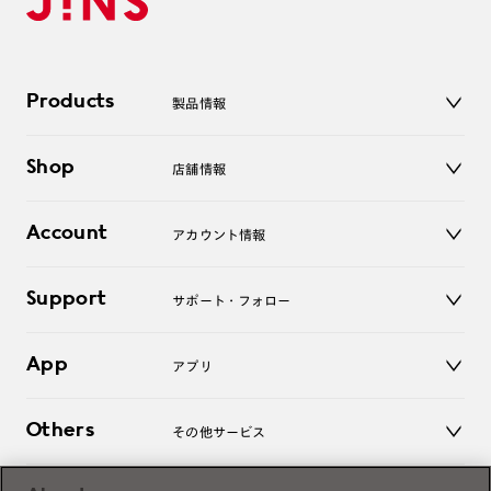
Products
製品情報
メガネ
Shop
店舗情報
サングラス
レンズ
店舗
コンタクトレンズ
Account
アカウント情報
オンラインショップ
老眼鏡
キッズ
マイページ／ログイン
Support
アクセサリー
サポート・フォロー
ログアウト
LINE公式アカウント
お知らせ
App
アプリ
よくあるご質問
ご利用ガイド
JINSアプリ
お問い合わせ
Others
その他サービス
3D WEB試着