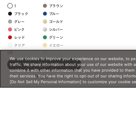
1
ブラウン
ブラック
ブルー
グレー
ゴールド
ピンク
シルバー
レッド
グリーン
クリア
イエロー
0件
オレンジ
パープル
We use cookies to improve your experience on our website, to per
ホワイト
traffic. We share information about your use of our website with 
絞り込む
（0）
combine it with other information that you have provided to them 
their services. You have the right to opt-out of our sharing inform
リセット
フレームの素材
[Do Not Sell My Personal Information] to customize your cookie s
プラスチック系
樹脂
アセテート
サスティナブル素材