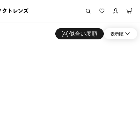
タクトレンズ
似合い度順
表示順