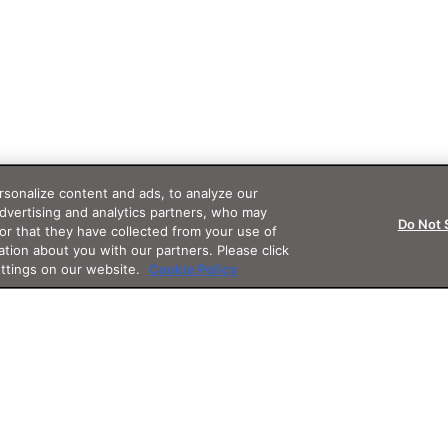
sonalize content and ads, to analyze our
advertising and analytics partners, who may
Do Not 
or that they have collected from your use of
ation about you with our partners. Please click
ettings on our website.
Cookie Policy