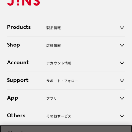
Products
製品情報
メガネ
Shop
店舗情報
サングラス
レンズ
店舗
コンタクトレンズ
Account
アカウント情報
オンラインショップ
老眼鏡
キッズ
マイページ／ログイン
Support
アクセサリー
サポート・フォロー
ログアウト
LINE公式アカウント
お知らせ
App
アプリ
よくあるご質問
ご利用ガイド
JINSアプリ
お問い合わせ
Others
その他サービス
3D WEB試着