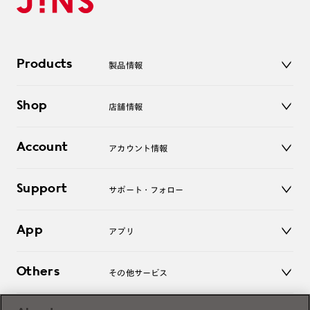
Products
製品情報
メガネ
Shop
店舗情報
サングラス
レンズ
店舗
コンタクトレンズ
Account
アカウント情報
オンラインショップ
老眼鏡
キッズ
マイページ／ログイン
Support
アクセサリー
サポート・フォロー
ログアウト
LINE公式アカウント
お知らせ
App
アプリ
よくあるご質問
ご利用ガイド
JINSアプリ
お問い合わせ
Others
その他サービス
3D WEB試着