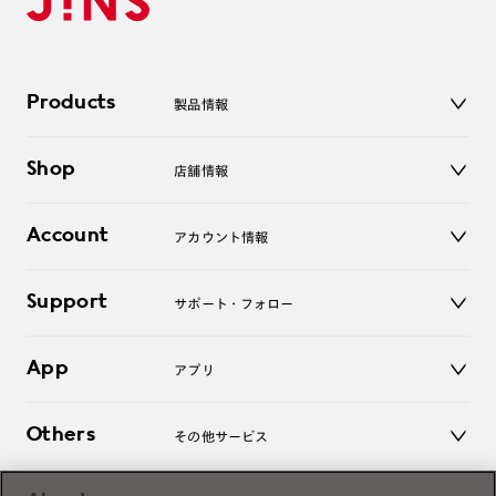
Products
製品情報
メガネ
Shop
店舗情報
サングラス
レンズ
店舗
コンタクトレンズ
Account
アカウント情報
オンラインショップ
老眼鏡
キッズ
マイページ／ログイン
Support
アクセサリー
サポート・フォロー
ログアウト
LINE公式アカウント
お知らせ
App
アプリ
よくあるご質問
ご利用ガイド
JINSアプリ
お問い合わせ
Others
その他サービス
3D WEB試着