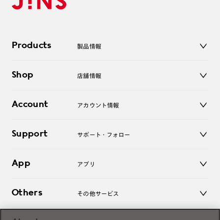
Products
製品情報
メガネ
Shop
店舗情報
サングラス
レンズ
店舗
コンタクトレンズ
Account
アカウント情報
オンラインショップ
老眼鏡
キッズ
マイページ／ログイン
Support
アクセサリー
サポート・フォロー
ログアウト
LINE公式アカウント
お知らせ
App
アプリ
よくあるご質問
ご利用ガイド
JINSアプリ
お問い合わせ
Others
その他サービス
3D WEB試着