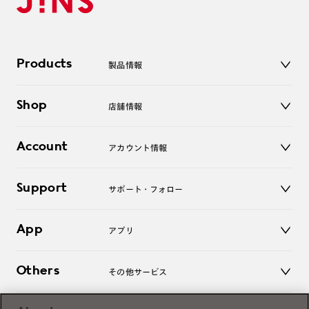
Products
製品情報
メガネ
Shop
店舗情報
サングラス
レンズ
店舗
コンタクトレンズ
Account
アカウント情報
オンラインショップ
老眼鏡
キッズ
マイページ／ログイン
Support
アクセサリー
サポート・フォロー
ログアウト
LINE公式アカウント
お知らせ
App
アプリ
よくあるご質問
ご利用ガイド
JINSアプリ
お問い合わせ
Others
その他サービス
3D WEB試着