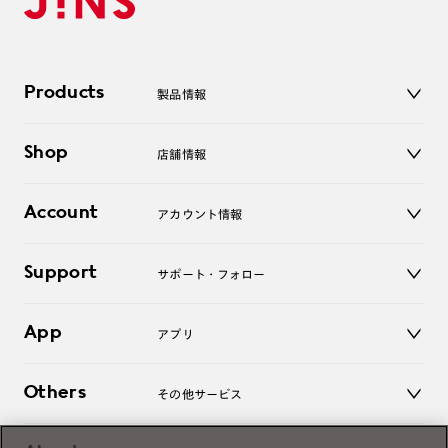
Products
製品情報
メガネ
Shop
店舗情報
サングラス
レンズ
店舗
コンタクトレンズ
Account
アカウント情報
オンラインショップ
老眼鏡
キッズ
マイページ／ログイン
Support
アクセサリー
サポート・フォロー
ログアウト
LINE公式アカウント
お知らせ
App
アプリ
よくあるご質問
ご利用ガイド
JINSアプリ
お問い合わせ
Others
その他サービス
3D WEB試着