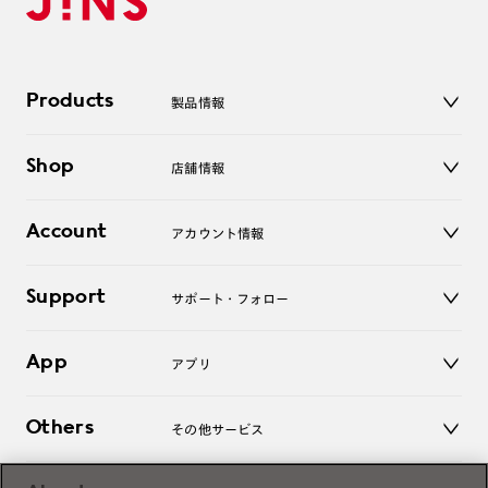
Products
製品情報
メガネ
Shop
店舗情報
サングラス
レンズ
店舗
コンタクトレンズ
Account
アカウント情報
オンラインショップ
老眼鏡
キッズ
マイページ／ログイン
Support
アクセサリー
サポート・フォロー
ログアウト
LINE公式アカウント
お知らせ
App
アプリ
よくあるご質問
ご利用ガイド
JINSアプリ
お問い合わせ
Others
その他サービス
3D WEB試着