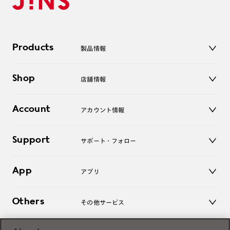
Products
製品情報
メガネ
Shop
店舗情報
サングラス
レンズ
店舗
コンタクトレンズ
Account
アカウント情報
オンラインショップ
老眼鏡
キッズ
マイページ／ログイン
Support
アクセサリー
サポート・フォロー
ログアウト
LINE公式アカウント
お知らせ
App
アプリ
よくあるご質問
ご利用ガイド
JINSアプリ
お問い合わせ
Others
その他サービス
3D WEB試着