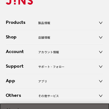
Products
製品情報
メガネ
Shop
店舗情報
サングラス
レンズ
店舗
コンタクトレンズ
Account
アカウント情報
オンラインショップ
老眼鏡
キッズ
マイページ／ログイン
Support
アクセサリー
サポート・フォロー
ログアウト
LINE公式アカウント
お知らせ
App
アプリ
よくあるご質問
ご利用ガイド
JINSアプリ
お問い合わせ
Others
その他サービス
3D WEB試着