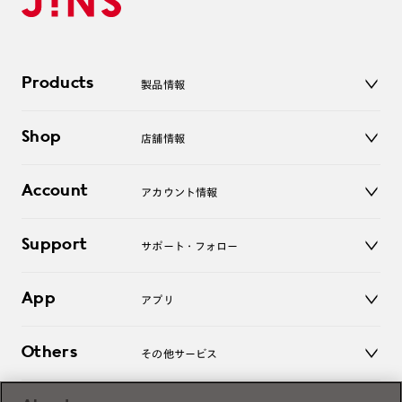
Products
製品情報
メガネ
Shop
店舗情報
サングラス
レンズ
店舗
コンタクトレンズ
Account
アカウント情報
オンラインショップ
老眼鏡
キッズ
マイページ／ログイン
Support
アクセサリー
サポート・フォロー
ログアウト
LINE公式アカウント
お知らせ
App
アプリ
よくあるご質問
ご利用ガイド
JINSアプリ
お問い合わせ
Others
その他サービス
3D WEB試着