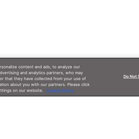
sonalize content and ads, to analyze our
advertising and analytics partners, who may
Do Not 
or that they have collected from your use of
ation about you with our partners. Please click
ettings on our website.
Cookie Policy