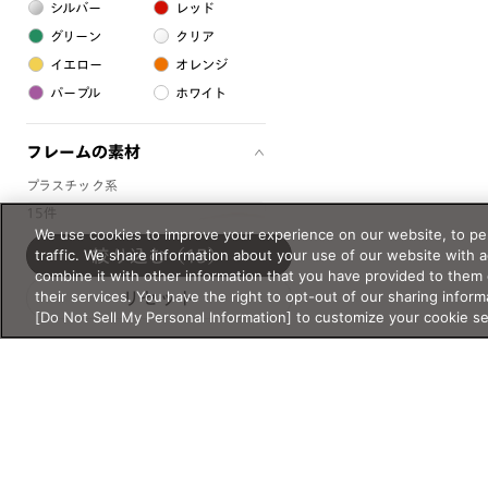
シルバー
レッド
グリーン
クリア
イエロー
オレンジ
パープル
ホワイト
フレームの素材
プラスチック系
15件
樹脂
We use cookies to improve your experience on our website, to per
traffic. We share information about your use of our website with 
絞り込む
（15）
combine it with other information that you have provided to them 
アセテート
their services. You have the right to opt-out of our sharing inform
リセット
[Do Not Sell My Personal Information] to customize your cookie s
サスティナブル素材
セルロイド
金属系
メタル