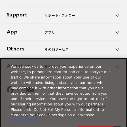
老眼鏡
キッズ
マイページ／ログイン
Support
アクセサリー
サポート・フォロー
ログアウト
LINE公式アカウント
お知らせ
App
アプリ
よくあるご質問
ご利用ガイド
JINSアプリ
お問い合わせ
Others
その他サービス
3D WEB試着
About us
We use cookies to improve your experience on our
JINSについて
レンズ交換
website, to personalize content and ads, to analyze our
オンラインギフト
traffic. We share information about your use of our
Magnify Life
価格案内
website with advertising and analytics partners, who
会社概要
may combine it with other information that you have
採用情報
provided to them or that they have collected from your
法人のお客様
use of their services. You have the right to opt-out of
our sharing information about you with our partners.
出店について
プライバシーポリシー
セキュリティポリシー
特定商取引法表示
Please click [Do Not Sell My Personal Information] to
customize your cookie settings on our website.
薬機法に関する表記
サイトマップ
Cookie Policy