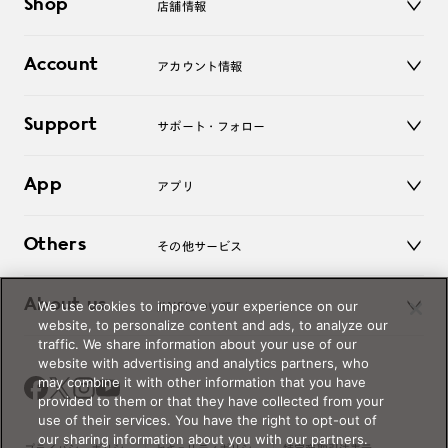
Shop
店舗情報
サングラス
レンズ
店舗
コンタクトレンズ
Account
アカウント情報
オンラインショップ
老眼鏡
キッズ
マイページ／ログイン
Support
アクセサリー
サポート・フォロー
ログアウト
LINE公式アカウント
お知らせ
App
アプリ
よくあるご質問
ご利用ガイド
JINSアプリ
お問い合わせ
Others
その他サービス
3D WEB試着
About us
We use cookies to improve your experience on our
JINSについて
レンズ交換
website, to personalize content and ads, to analyze our
オンラインギフト
traffic. We share information about your use of our
Magnify Life
価格案内
website with advertising and analytics partners, who
会社概要
may combine it with other information that you have
採用情報
provided to them or that they have collected from your
法人のお客様
use of their services. You have the right to opt-out of
our sharing information about you with our partners.
出店について