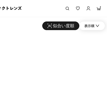
タクトレンズ
似合い度順
表示順