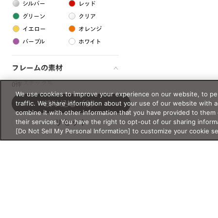
シルバー
レッド
グリーン
クリア
イエロー
オレンジ
パープル
ホワイト
フレームの素材
プラスチック系
0件
We use cookies to improve your experience on our website, to per
樹脂
traffic. We share information about your use of our website with 
絞り込む
（0）
combine it with other information that you have provided to them 
their services. You have the right to opt-out of our sharing inform
リセット
アセテート
[Do Not Sell My Personal Information] to customize your cookie s
サスティナブル素材
セルロイド
金属系
メタル