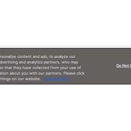
sonalize content and ads, to analyze our
advertising and analytics partners, who may
Do Not 
or that they have collected from your use of
ation about you with our partners. Please click
ettings on our website.
Cookie Policy