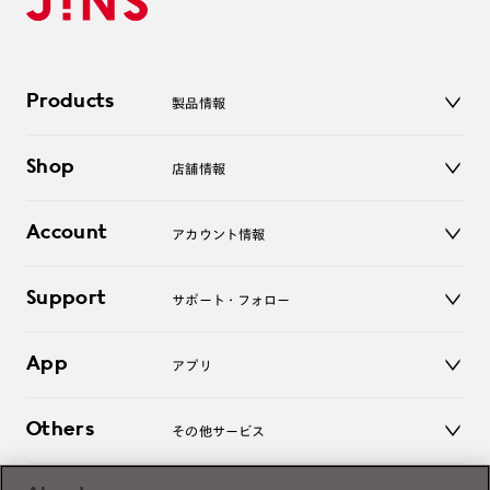
Products
製品情報
メガネ
Shop
店舗情報
サングラス
レンズ
店舗
コンタクトレンズ
Account
アカウント情報
オンラインショップ
老眼鏡
キッズ
マイページ／ログイン
Support
アクセサリー
サポート・フォロー
ログアウト
LINE公式アカウント
お知らせ
App
アプリ
よくあるご質問
ご利用ガイド
JINSアプリ
お問い合わせ
Others
その他サービス
3D WEB試着