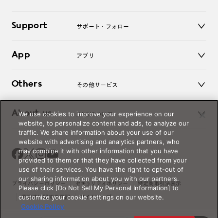
老眼鏡
キッズ
マイページ／ログイン
Support
アクセサリー
サポート・フォロー
ログアウト
LINE公式アカウント
お知らせ
App
アプリ
よくあるご質問
ご利用ガイド
JINSアプリ
お問い合わせ
Others
その他サービス
3D WEB試着
About us
We use cookies to improve your experience on our
JINSについて
レンズ交換
website, to personalize content and ads, to analyze our
オンラインギフト
traffic. We share information about your use of our
Magnify Life
価格案内
website with advertising and analytics partners, who
会社概要
may combine it with other information that you have
採用情報
provided to them or that they have collected from your
法人のお客様
use of their services. You have the right to opt-out of
our sharing information about you with our partners.
出店について
プライバシーポリシー
セキュリティポリシー
特定商取引法表示
Please click [Do Not Sell My Personal Information] to
customize your cookie settings on our website.
薬機法に関する表記
サイトマップ
Cookie Policy