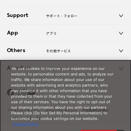
老眼鏡
キッズ
マイページ／ログイン
Support
アクセサリー
サポート・フォロー
ログアウト
LINE公式アカウント
お知らせ
App
アプリ
よくあるご質問
ご利用ガイド
JINSアプリ
お問い合わせ
Others
その他サービス
3D WEB試着
About us
We use cookies to improve your experience on our
JINSについて
レンズ交換
website, to personalize content and ads, to analyze our
オンラインギフト
traffic. We share information about your use of our
Magnify Life
価格案内
website with advertising and analytics partners, who
会社概要
may combine it with other information that you have
採用情報
provided to them or that they have collected from your
法人のお客様
use of their services. You have the right to opt-out of
our sharing information about you with our partners.
出店について
プライバシーポリシー
セキュリティポリシー
特定商取引法表示
Please click [Do Not Sell My Personal Information] to
customize your cookie settings on our website.
薬機法に関する表記
サイトマップ
Cookie Policy