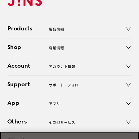
Products
製品情報
メガネ
Shop
店舗情報
サングラス
レンズ
店舗
コンタクトレンズ
Account
アカウント情報
オンラインショップ
老眼鏡
キッズ
マイページ／ログイン
Support
アクセサリー
サポート・フォロー
ログアウト
LINE公式アカウント
お知らせ
App
アプリ
よくあるご質問
ご利用ガイド
JINSアプリ
お問い合わせ
Others
その他サービス
3D WEB試着