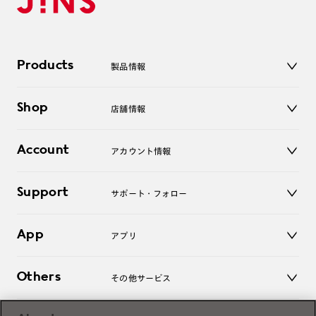
Products
製品情報
メガネ
Shop
店舗情報
サングラス
レンズ
店舗
コンタクトレンズ
Account
アカウント情報
オンラインショップ
老眼鏡
キッズ
マイページ／ログイン
Support
アクセサリー
サポート・フォロー
ログアウト
LINE公式アカウント
お知らせ
App
アプリ
よくあるご質問
ご利用ガイド
JINSアプリ
お問い合わせ
Others
その他サービス
3D WEB試着