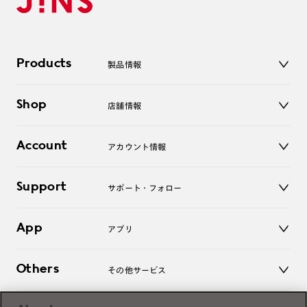
Products
製品情報
メガネ
Shop
店舗情報
サングラス
レンズ
店舗
コンタクトレンズ
Account
アカウント情報
オンラインショップ
老眼鏡
キッズ
マイページ／ログイン
Support
アクセサリー
サポート・フォロー
ログアウト
LINE公式アカウント
お知らせ
App
アプリ
よくあるご質問
ご利用ガイド
JINSアプリ
お問い合わせ
Others
その他サービス
3D WEB試着