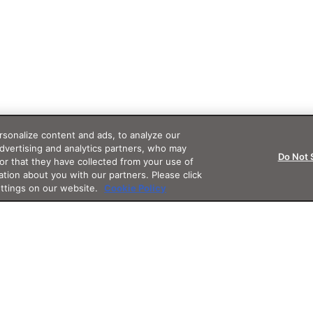
sonalize content and ads, to analyze our
advertising and analytics partners, who may
Do Not 
or that they have collected from your use of
ation about you with our partners. Please click
ettings on our website.
Cookie Policy