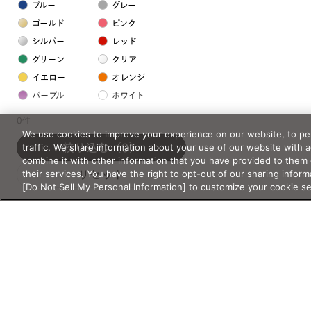
ブルー
グレー
ゴールド
ピンク
シルバー
レッド
グリーン
クリア
イエロー
オレンジ
パープル
ホワイト
0件
フレームの素材
We use cookies to improve your experience on our website, to per
traffic. We share information about your use of our website with 
絞り込む
（0）
プラスチック系
combine it with other information that you have provided to them 
their services. You have the right to opt-out of our sharing inform
リセット
樹脂
[Do Not Sell My Personal Information] to customize your cookie s
アセテート
サスティナブル素材
セルロイド