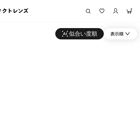
タクトレンズ
似合い度順
表示順