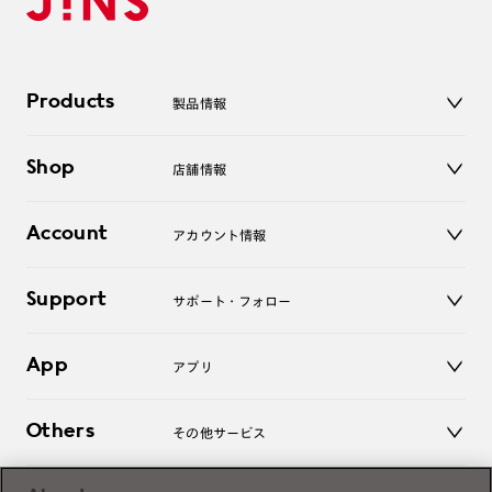
Products
製品情報
メガネ
Shop
店舗情報
サングラス
レンズ
店舗
コンタクトレンズ
Account
アカウント情報
オンラインショップ
老眼鏡
キッズ
マイページ／ログイン
Support
アクセサリー
サポート・フォロー
ログアウト
LINE公式アカウント
お知らせ
App
アプリ
よくあるご質問
ご利用ガイド
JINSアプリ
お問い合わせ
Others
その他サービス
3D WEB試着