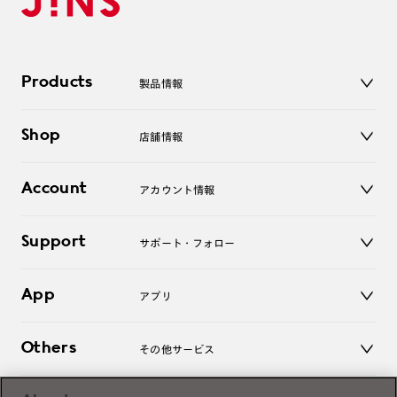
Products
製品情報
メガネ
Shop
店舗情報
サングラス
レンズ
店舗
コンタクトレンズ
Account
アカウント情報
オンラインショップ
老眼鏡
キッズ
マイページ／ログイン
Support
アクセサリー
サポート・フォロー
ログアウト
LINE公式アカウント
お知らせ
App
アプリ
よくあるご質問
ご利用ガイド
JINSアプリ
お問い合わせ
Others
その他サービス
3D WEB試着