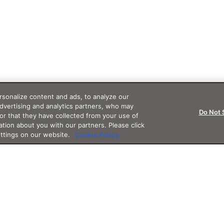
sonalize content and ads, to analyze our
advertising and analytics partners, who may
Do Not 
or that they have collected from your use of
ation about you with our partners. Please click
ettings on our website.
Cookie Policy