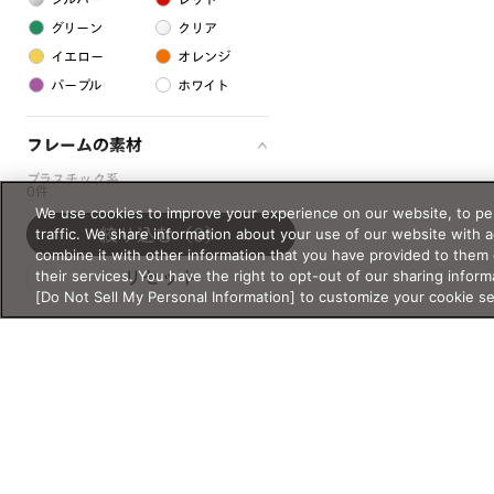
グリーン
クリア
イエロー
オレンジ
パープル
ホワイト
フレームの素材
プラスチック系
0件
We use cookies to improve your experience on our website, to per
樹脂
traffic. We share information about your use of our website with 
絞り込む
（0）
combine it with other information that you have provided to them 
their services. You have the right to opt-out of our sharing inform
アセテート
リセット
[Do Not Sell My Personal Information] to customize your cookie s
サスティナブル素材
セルロイド
金属系
メタル