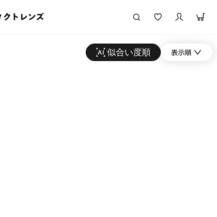
タクトレンズ
似合い度順
表示順