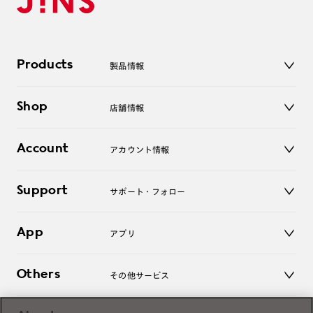
Products
製品情報
メガネ
Shop
店舗情報
サングラス
レンズ
店舗
コンタクトレンズ
Account
アカウント情報
オンラインショップ
老眼鏡
キッズ
マイページ／ログイン
Support
アクセサリー
サポート・フォロー
ログアウト
LINE公式アカウント
お知らせ
App
アプリ
よくあるご質問
ご利用ガイド
JINSアプリ
お問い合わせ
Others
その他サービス
3D WEB試着