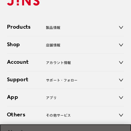
Products
製品情報
メガネ
Shop
店舗情報
サングラス
レンズ
店舗
コンタクトレンズ
Account
アカウント情報
オンラインショップ
老眼鏡
キッズ
マイページ／ログイン
Support
アクセサリー
サポート・フォロー
ログアウト
LINE公式アカウント
お知らせ
App
アプリ
よくあるご質問
ご利用ガイド
JINSアプリ
お問い合わせ
Others
その他サービス
3D WEB試着