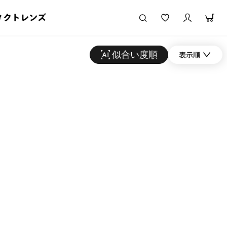
タクトレンズ
似合い度順
表示順