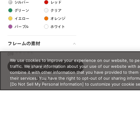
シルバー
レッド
グリーン
クリア
イエロー
オレンジ
パープル
ホワイト
フレームの素材
プラスチック系
0件
We use cookies to improve your experience on our website, to per
樹脂
traffic. We share information about your use of our website with 
絞り込む
（0）
combine it with other information that you have provided to them 
their services. You have the right to opt-out of our sharing inform
リセット
アセテート
[Do Not Sell My Personal Information] to customize your cookie s
サスティナブル素材
セルロイド
金属系
メタル