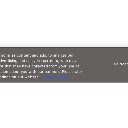
sonalize content and ads, to analyze our
advertising and analytics partners, who may
Do Not 
or that they have collected from your use of
ation about you with our partners. Please click
ettings on our website.
Cookie Policy