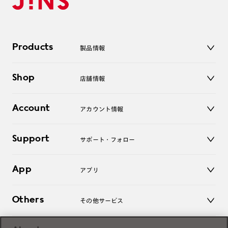
Products
製品情報
メガネ
Shop
店舗情報
サングラス
レンズ
店舗
コンタクトレンズ
Account
アカウント情報
オンラインショップ
老眼鏡
キッズ
マイページ／ログイン
Support
アクセサリー
サポート・フォロー
ログアウト
LINE公式アカウント
お知らせ
App
アプリ
よくあるご質問
ご利用ガイド
JINSアプリ
お問い合わせ
Others
その他サービス
3D WEB試着