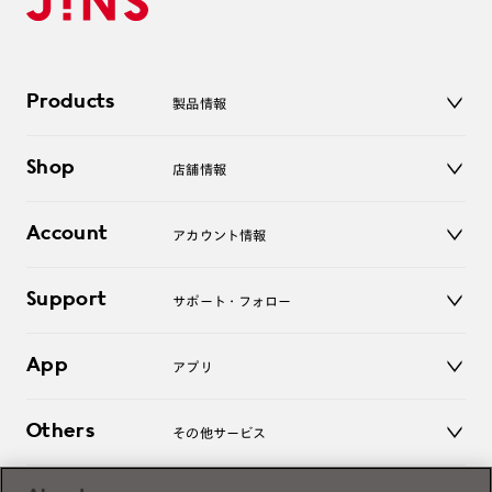
Products
製品情報
メガネ
Shop
店舗情報
サングラス
レンズ
店舗
コンタクトレンズ
Account
アカウント情報
オンラインショップ
老眼鏡
キッズ
マイページ／ログイン
Support
アクセサリー
サポート・フォロー
ログアウト
LINE公式アカウント
お知らせ
App
アプリ
よくあるご質問
ご利用ガイド
JINSアプリ
お問い合わせ
Others
その他サービス
3D WEB試着