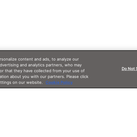
sonalize content and ads, to analyze our
advertising and analytics partners, who may
Do Not 
or that they have collected from your use of
ation about you with our partners. Please click
ettings on our website.
Cookie Policy