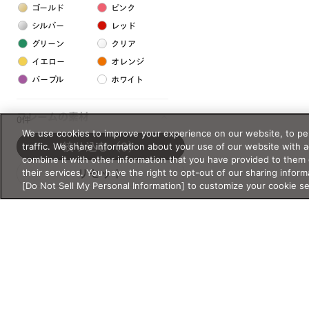
ゴールド
ピンク
シルバー
レッド
グリーン
クリア
イエロー
オレンジ
パープル
ホワイト
フレームの素材
0件
We use cookies to improve your experience on our website, to per
プラスチック系
traffic. We share information about your use of our website with 
絞り込む
（0）
combine it with other information that you have provided to them 
樹脂
their services. You have the right to opt-out of our sharing inform
リセット
[Do Not Sell My Personal Information] to customize your cookie s
アセテート
サスティナブル素材
セルロイド
金属系