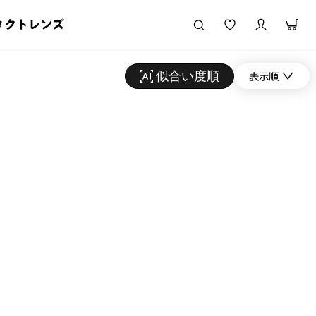
タクトレンズ
似合い度順
表示順