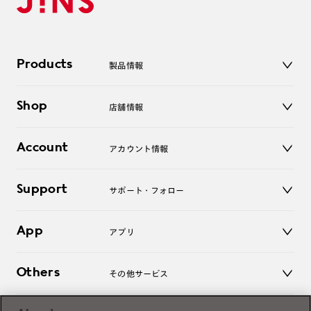
Products
製品情報
メガネ
Shop
店舗情報
サングラス
レンズ
店舗
コンタクトレンズ
Account
アカウント情報
オンラインショップ
老眼鏡
キッズ
マイページ／ログイン
Support
アクセサリー
サポート・フォロー
ログアウト
LINE公式アカウント
お知らせ
App
アプリ
よくあるご質問
ご利用ガイド
JINSアプリ
お問い合わせ
Others
その他サービス
3D WEB試着