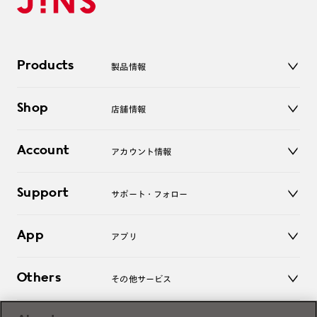
Products
製品情報
メガネ
Shop
店舗情報
サングラス
レンズ
店舗
コンタクトレンズ
Account
アカウント情報
オンラインショップ
老眼鏡
キッズ
マイページ／ログイン
Support
アクセサリー
サポート・フォロー
ログアウト
LINE公式アカウント
お知らせ
App
アプリ
よくあるご質問
ご利用ガイド
JINSアプリ
お問い合わせ
Others
その他サービス
3D WEB試着