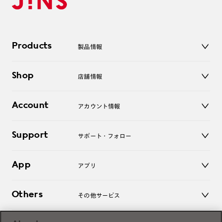
Products
製品情報
メガネ
Shop
店舗情報
サングラス
レンズ
店舗
コンタクトレンズ
Account
アカウント情報
オンラインショップ
老眼鏡
キッズ
マイページ／ログイン
Support
アクセサリー
サポート・フォロー
ログアウト
LINE公式アカウント
お知らせ
App
アプリ
よくあるご質問
ご利用ガイド
JINSアプリ
お問い合わせ
Others
その他サービス
3D WEB試着