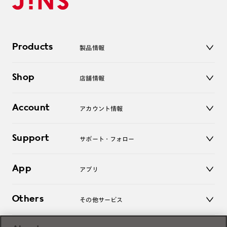
Products
製品情報
メガネ
Shop
店舗情報
サングラス
レンズ
店舗
コンタクトレンズ
Account
アカウント情報
オンラインショップ
老眼鏡
キッズ
マイページ／ログイン
Support
アクセサリー
サポート・フォロー
ログアウト
LINE公式アカウント
お知らせ
App
アプリ
よくあるご質問
ご利用ガイド
JINSアプリ
お問い合わせ
Others
その他サービス
3D WEB試着