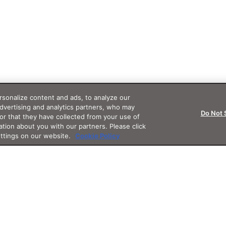
sonalize content and ads, to analyze our
advertising and analytics partners, who may
Do Not 
or that they have collected from your use of
ation about you with our partners. Please click
ettings on our website.
Cookie Policy