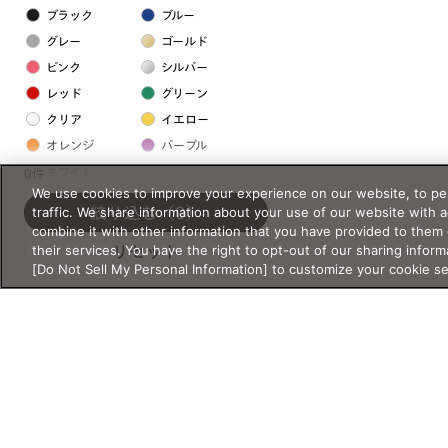
ブラック
ブルー
グレー
ゴールド
ピンク
シルバー
レッド
グリーン
クリア
イエロー
オレンジ
パープル
ホワイト
0件
We use cookies to improve your experience on our website, to per
traffic. We share information about your use of our website with 
絞り込む
（0）
フレームの素材
combine it with other information that you have provided to them 
their services. You have the right to opt-out of our sharing inform
リセット
プラスチック系
[Do Not Sell My Personal Information] to customize your cookie s
樹脂
アセテート
サスティナブル素材
セルロイド