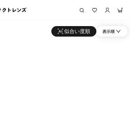
タクトレンズ
似合い度順
表示順