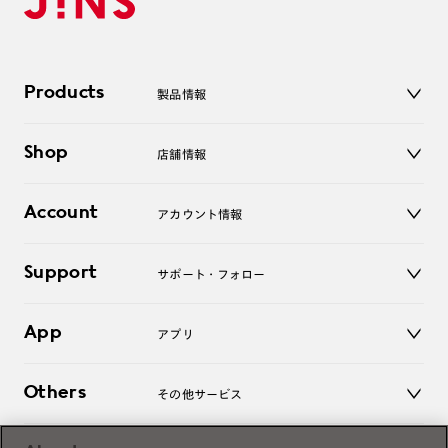
Products
製品情報
メガネ
Shop
店舗情報
サングラス
レンズ
店舗
コンタクトレンズ
Account
アカウント情報
オンラインショップ
老眼鏡
キッズ
マイページ／ログイン
Support
アクセサリー
サポート・フォロー
ログアウト
LINE公式アカウント
お知らせ
App
アプリ
よくあるご質問
ご利用ガイド
JINSアプリ
お問い合わせ
Others
その他サービス
3D WEB試着