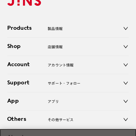
Products
製品情報
メガネ
Shop
店舗情報
サングラス
レンズ
店舗
コンタクトレンズ
Account
アカウント情報
オンラインショップ
老眼鏡
キッズ
マイページ／ログイン
Support
アクセサリー
サポート・フォロー
ログアウト
LINE公式アカウント
お知らせ
App
アプリ
よくあるご質問
ご利用ガイド
JINSアプリ
お問い合わせ
Others
その他サービス
3D WEB試着