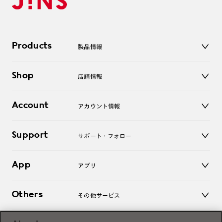
Products
製品情報
メガネ
Shop
店舗情報
サングラス
レンズ
店舗
コンタクトレンズ
Account
アカウント情報
オンラインショップ
老眼鏡
キッズ
マイページ／ログイン
Support
アクセサリー
サポート・フォロー
ログアウト
LINE公式アカウント
お知らせ
App
アプリ
よくあるご質問
ご利用ガイド
JINSアプリ
お問い合わせ
Others
その他サービス
3D WEB試着