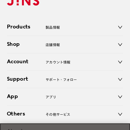
Products
製品情報
メガネ
Shop
店舗情報
サングラス
レンズ
店舗
コンタクトレンズ
Account
アカウント情報
オンラインショップ
老眼鏡
キッズ
マイページ／ログイン
Support
アクセサリー
サポート・フォロー
ログアウト
LINE公式アカウント
お知らせ
App
アプリ
よくあるご質問
ご利用ガイド
JINSアプリ
お問い合わせ
Others
その他サービス
3D WEB試着