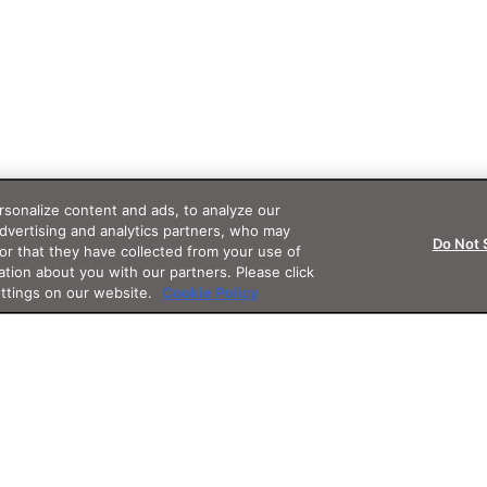
sonalize content and ads, to analyze our
advertising and analytics partners, who may
Do Not 
or that they have collected from your use of
ation about you with our partners. Please click
ettings on our website.
Cookie Policy