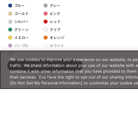
ブルー
グレー
ゴールド
ピンク
シルバー
レッド
グリーン
クリア
イエロー
オレンジ
パープル
ホワイト
0件
We use cookies to improve your experience on our website, to per
フレームの素材
traffic. We share information about your use of our website with 
絞り込む
（0）
combine it with other information that you have provided to them 
プラスチック系
their services. You have the right to opt-out of our sharing inform
リセット
[Do Not Sell My Personal Information] to customize your cookie s
樹脂
アセテート
サスティナブル素材
セルロイド