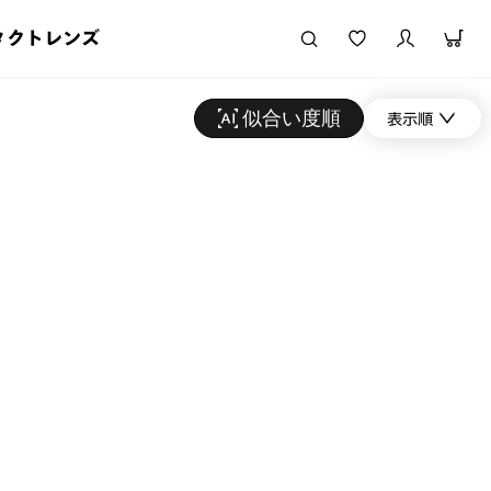
タクトレンズ
似合い度順
表示順