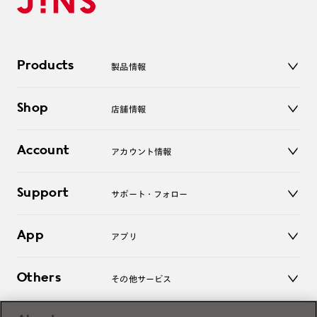
Products
製品情報
メガネ
Shop
店舗情報
サングラス
レンズ
店舗
コンタクトレンズ
Account
アカウント情報
オンラインショップ
老眼鏡
キッズ
マイページ／ログイン
Support
アクセサリー
サポート・フォロー
ログアウト
LINE公式アカウント
お知らせ
App
アプリ
よくあるご質問
ご利用ガイド
JINSアプリ
お問い合わせ
Others
その他サービス
3D WEB試着