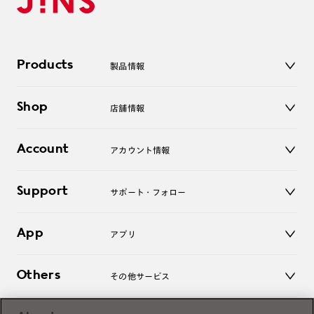
Products
製品情報
メガネ
Shop
店舗情報
サングラス
レンズ
店舗
コンタクトレンズ
Account
アカウント情報
オンラインショップ
老眼鏡
キッズ
マイページ／ログイン
Support
アクセサリー
サポート・フォロー
ログアウト
LINE公式アカウント
お知らせ
App
アプリ
よくあるご質問
ご利用ガイド
JINSアプリ
お問い合わせ
Others
その他サービス
3D WEB試着