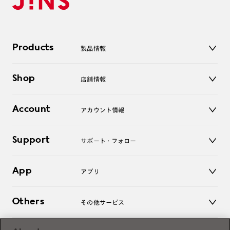
Products
製品情報
メガネ
Shop
店舗情報
サングラス
レンズ
店舗
コンタクトレンズ
Account
アカウント情報
オンラインショップ
老眼鏡
キッズ
マイページ／ログイン
Support
アクセサリー
サポート・フォロー
ログアウト
LINE公式アカウント
お知らせ
App
アプリ
よくあるご質問
ご利用ガイド
JINSアプリ
お問い合わせ
Others
その他サービス
3D WEB試着