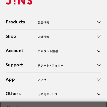
Products
製品情報
メガネ
Shop
店舗情報
サングラス
レンズ
店舗
コンタクトレンズ
Account
アカウント情報
オンラインショップ
老眼鏡
キッズ
マイページ／ログイン
Support
アクセサリー
サポート・フォロー
ログアウト
LINE公式アカウント
お知らせ
App
アプリ
よくあるご質問
ご利用ガイド
JINSアプリ
お問い合わせ
Others
その他サービス
3D WEB試着