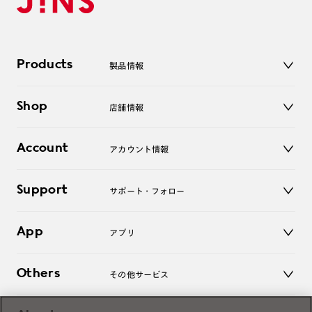
Products
製品情報
メガネ
Shop
店舗情報
サングラス
レンズ
店舗
コンタクトレンズ
Account
アカウント情報
オンラインショップ
老眼鏡
キッズ
マイページ／ログイン
Support
アクセサリー
サポート・フォロー
ログアウト
LINE公式アカウント
お知らせ
App
アプリ
よくあるご質問
ご利用ガイド
JINSアプリ
お問い合わせ
Others
その他サービス
3D WEB試着