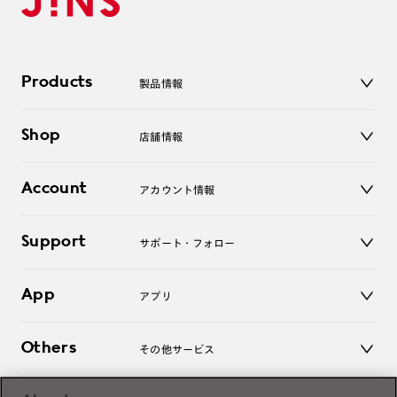
Products
製品情報
メガネ
Shop
店舗情報
サングラス
レンズ
店舗
コンタクトレンズ
Account
アカウント情報
オンラインショップ
老眼鏡
キッズ
マイページ／ログイン
Support
アクセサリー
サポート・フォロー
ログアウト
LINE公式アカウント
お知らせ
App
アプリ
よくあるご質問
ご利用ガイド
JINSアプリ
お問い合わせ
Others
その他サービス
3D WEB試着